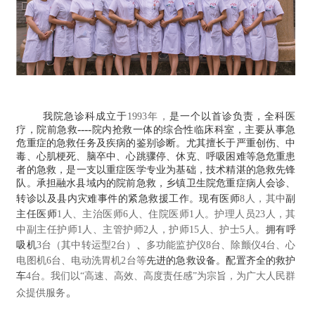
我院急诊科
成立于
1993
年，
是一个以首诊负责，全科医
----
疗，院前急救
院内抢救一体的综合性临床科室，主要从事急
危重症的急救任务及疾病的鉴别诊断。
尤其擅长于严重创伤、中
毒、心肌梗死、脑卒中、心跳骤停、休克、呼吸困难等急危重患
者的急救，
是一支以重症医学专业为
基础
，技术精湛的急救先锋
队。承担融水县
域内的
院前急救，乡镇卫生院
危
重症病人会诊、
转诊以及县内灾难事件的紧急救援工作
。现有医师
8
人，其中
副
主任医师
1
人、主治医师
6
人、住院医师
1
人。护理人员
23
人，其
中副主任护师
1
人、主管护师
2
人，护师
15
人、护士
5
人。
拥有
呼
吸机
3
台（其中转运型
2
台）
、
多功能监护仪
8
台、除颤仪
4
台、心
电图机
6
台、电动洗胃机
2
台等
先进的急救
设备。配置齐全的
救护
车
4
台
。我们以
“高速、高效、高度责任感”为宗旨，为广大人民群
。
众提供服务